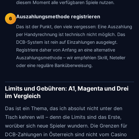
diesem Moment alle verfügbaren Spiele nutzen.
Auszahlungsmethode registrieren
6
Das ist der Punkt, den viele vergessen: Eine Auszahlung
per Handyrechnung ist technisch nicht möglich. Das
DCB-System ist rein auf Einzahlungen ausgelegt.
Registriere daher von Anfang an eine alternative
Auszahlungsmethode – wir empfehlen Skrill, Neteller
oder eine reguläre Banküberweisung.
Limits und Gebühren: A1, Magenta und Drei
im Vergleich
Das ist ein Thema, das ich absolut nicht unter den
Tisch kehren will – denn die Limits sind das Erste,
worüber sich neue Spieler wundern. Die Grenzen für
DCB-Zahlungen in Österreich sind nicht vom Casino