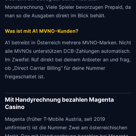
Monatsrechnung. Viele Spieler bevorzugen Prepaid, da
man so die Ausgaben direkt im Blick behält.
Was ist mit A1 MVNO-Kunden?
A1 betreibt in Österreich mehrere MVNO-Marken. Nicht
alle MVNOs unterstützen DCB-Zahlungen automatisch.
Im Zweifel: Ruf direkt bei deinem Anbieter an und frag,
ob „Direct Carrier Billing“ für deine Nummer
freigeschaltet ist.
Mit Handyrechnung bezahlen Magenta
Casino
Magenta (früher T-Mobile Austria, seit 2019
umfirmiert) ist die Nummer Zwei am österreichischen
Markt. Das mit Handyrechnung bezahlen bei Magenta