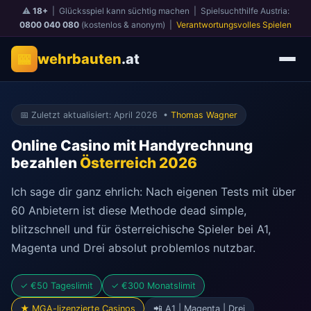
⚠
18+
| Glücksspiel kann süchtig machen | Spielsuchthilfe Austria:
0800 040 080
(kostenlos & anonym) |
Verantwortungsvolles Spielen
wehrbauten
.at
🎰
📅 Zuletzt aktualisiert: April 2026 •
Thomas Wagner
Online Casino mit Handyrechnung
bezahlen
Österreich 2026
Ich sage dir ganz ehrlich: Nach eigenen Tests mit über
60 Anbietern ist diese Methode dead simple,
blitzschnell und für österreichische Spieler bei A1,
Magenta und Drei absolut problemlos nutzbar.
✓ €50 Tageslimit
✓ €300 Monatslimit
★ MGA-lizenzierte Casinos
📲 A1 | Magenta | Drei