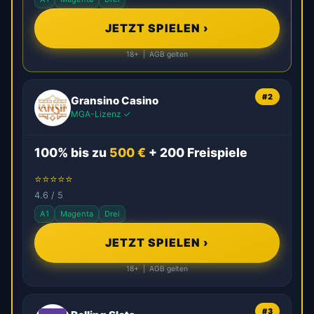
JETZT SPIELEN ›
18+ | AGB gelten
#2
Gransino Casino
MGA-Lizenz ✓
100% bis zu
500 €
+ 200 Freispiele
⭐⭐⭐⭐⭐
4.6 / 5
A1
Magenta
Drei
JETZT SPIELEN ›
18+ | AGB gelten
#3