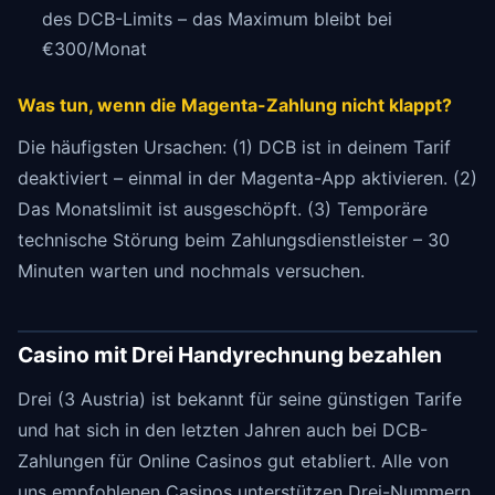
des DCB-Limits – das Maximum bleibt bei
€300/Monat
Was tun, wenn die Magenta-Zahlung nicht klappt?
Die häufigsten Ursachen: (1) DCB ist in deinem Tarif
deaktiviert – einmal in der Magenta-App aktivieren. (2)
Das Monatslimit ist ausgeschöpft. (3) Temporäre
technische Störung beim Zahlungsdienstleister – 30
Minuten warten und nochmals versuchen.
Casino mit Drei Handyrechnung bezahlen
Drei (3 Austria) ist bekannt für seine günstigen Tarife
und hat sich in den letzten Jahren auch bei DCB-
Zahlungen für Online Casinos gut etabliert. Alle von
uns empfohlenen Casinos unterstützen Drei-Nummern