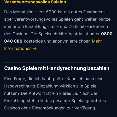
Verantwortungsvolles Spielen
Das Monatslimit von €300 ist ein gutes Fundament –
aber verantwortungsvolles Spielen geht weiter. Nutze
immer die Einzahlungslimit- und Zeitlimit-Funktionen
des Casinos. Die Spielsuchthilfe Austria ist unter
0800
040 080
kostenlos und anonym erreichbar.
Mehr
Informationen →
Casino Spiele mit Handyrechnung bezahlen
Eine Frage, die ich häufig höre: Kann ich nach einer
Handyrechnung-Einzahlung wirklich alle Spiele
nutzen? Die Antwort ist ein klares Ja. Nach der
Einzahlung steht dir das gesamte Spielangebot des
Casinos ohne Einschränkungen zur Verfügung.