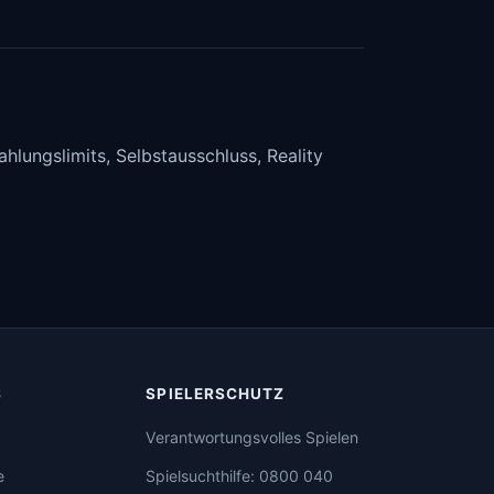
hlungslimits, Selbstausschluss, Reality
S
SPIELERSCHUTZ
Verantwortungsvolles Spielen
e
Spielsuchthilfe: 0800 040