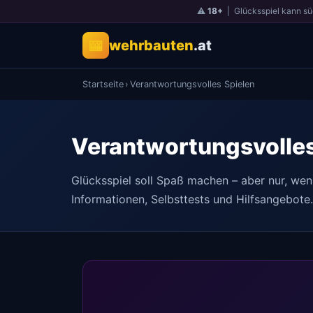
⚠
18+
| Glücksspiel kann süc
wehrbauten
.at
🎰
Startseite
›
Verantwortungsvolles Spielen
Verantwortungsvolles
Glücksspiel soll Spaß machen – aber nur, wenn 
Informationen, Selbsttests und Hilfsangebote.