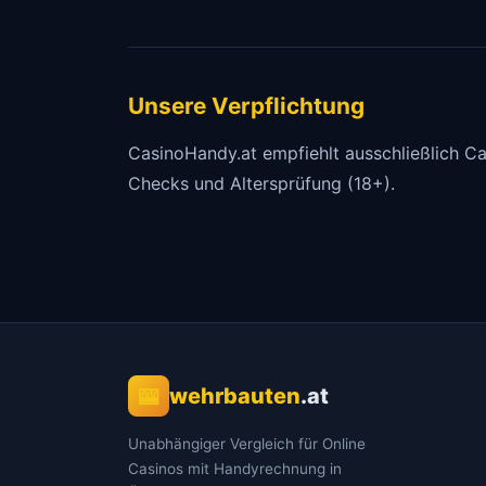
Unsere Verpflichtung
CasinoHandy.at empfiehlt ausschließlich Cas
Checks und Altersprüfung (18+).
wehrbauten
.at
🎰
Unabhängiger Vergleich für Online
Casinos mit Handyrechnung in