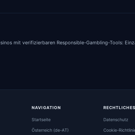
inos mit verifizierbaren Responsible-Gambling-Tools: Einza
NAVIGATION
RECHTLICHE
Startseite
Datenschutz
Österreich (de-AT)
Cookie-Richtlini