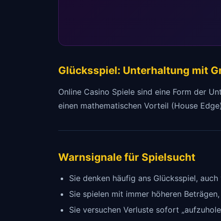
Glücksspiel: Unterhaltung mit 
Online Casino Spiele sind eine Form der Un
einen mathematischen Vorteil (House Edge
Warnsignale für Spielsucht
Sie denken häufig ans Glücksspiel, auch 
Sie spielen mit immer höheren Beträgen
Sie versuchen Verluste sofort „aufzuhole