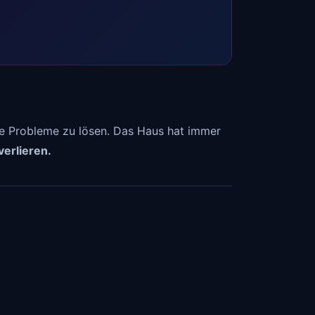
lle Probleme zu lösen. Das Haus hat immer
verlieren.