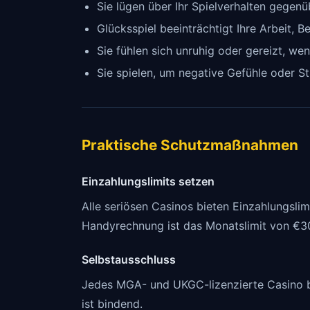
Sie lügen über Ihr Spielverhalten gegen
Glücksspiel beeinträchtigt Ihre Arbeit, 
Sie fühlen sich unruhig oder gereizt, we
Sie spielen, um negative Gefühle oder S
Praktische Schutzmaßnahmen
Einzahlungslimits setzen
Alle seriösen Casinos bieten Einzahlungsli
Handyrechnung ist das Monatslimit von €30
Selbstausschluss
Jedes MGA- und UKGC-lizenzierte Casino bi
ist bindend.