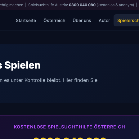
htig machen | Spielsuchthilfe Austria:
0800 040 080
(kostenlos & anonym) |
Startseite
Österreich
Über uns
Autor
Spielersc
 Spielen
es unter Kontrolle bleibt. Hier finden Sie
KOSTENLOSE SPIELSUCHTHILFE ÖSTERREICH